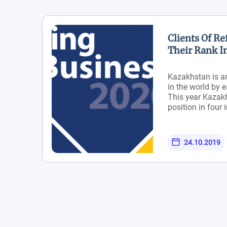
Clients Of R
Their Rank I
Kazakhstan is a
in the world by 
This year Kazak
position in four 
business, dealin
permits, getting 
The overall sco
24.10.2019
by 1.6 points. A
Business 2020 r
better business 
of developed cou
Austria, Japan, S
Switzerland and
the last five year
consultancy serv