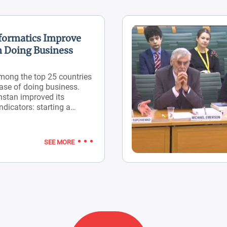
eformatics Improve
n Doing Business
mong the top 25 countries
ease of doing business.
hstan improved its
indicators: starting a
g with construction
credit, and paying taxes.
re of Kazakhstan improved
SEE MORE
ccording to the Doing
eport, Kazakhstan has a
regulation than a number
ntries, such as Iceland,
pain, France, Israel,
 The Netherlands. During
s, as a result of
ices provided by